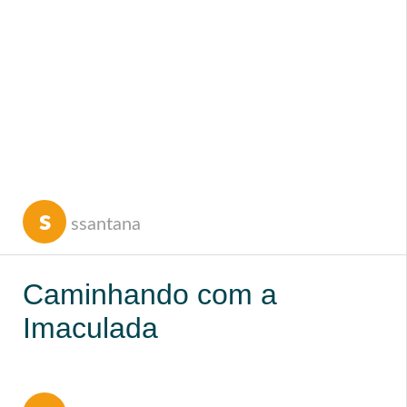
Jhordan, OMI
s
ssantana
Caminhando com a
Imaculada